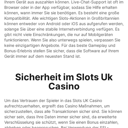
Ihrem Gerät aus auszahlen können. Live-Chat-Support ist oft im
Browser oder in der App verfügbar, sodass Sie Hilfe erhalten
können, wann immer Sie sie benötigen. Es besteht eine große
Kompatibilität. Alle wichtigen Slots-Aktionen in Großbritannien
können entweder von Android oder iOS aus aufgerufen werden,
solange Sie über eine stabile Internetverbindung verfügen. Es
gibt nicht viele Einschränkungen, die nur auf Mobilgeräten
funktionieren. Wenn Sie also unterwegs spielen, verpassen Sie
keine einzigartigen Angebote. Für das beste Gameplay und
Bonus-Erlebnis stellen Sie sicher, dass die Software auf Ihrem
Gerät immer auf dem neuesten Stand ist.
Sicherheit im Slots Uk
Casino
Um das Vertrauen der Spieler in das Slots UK Casino
aufrechtzuerhalten, ergreift das Casino Maßnahmen, um
sicherzustellen, dass alle Transaktionen sicher sind. Sie können
sicher sein, dass Ihre Daten immer sicher sind, da erweiterte
Verschlüsselung sie schützt, wenn Sie einen Bonus einzahlen,
abheben oder beanspruchen. Bei Verwendung der SSL-