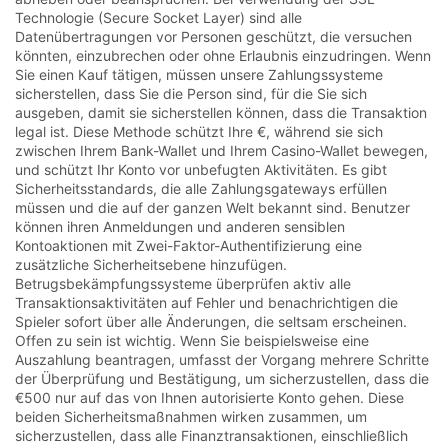
Technologie (Secure Socket Layer) sind alle
Datenübertragungen vor Personen geschützt, die versuchen
könnten, einzubrechen oder ohne Erlaubnis einzudringen. Wenn
Sie einen Kauf tätigen, müssen unsere Zahlungssysteme
sicherstellen, dass Sie die Person sind, für die Sie sich
ausgeben, damit sie sicherstellen können, dass die Transaktion
legal ist. Diese Methode schützt Ihre €, während sie sich
zwischen Ihrem Bank-Wallet und Ihrem Casino-Wallet bewegen,
und schützt Ihr Konto vor unbefugten Aktivitäten. Es gibt
Sicherheitsstandards, die alle Zahlungsgateways erfüllen
müssen und die auf der ganzen Welt bekannt sind. Benutzer
können ihren Anmeldungen und anderen sensiblen
Kontoaktionen mit Zwei-Faktor-Authentifizierung eine
zusätzliche Sicherheitsebene hinzufügen.
Betrugsbekämpfungssysteme überprüfen aktiv alle
Transaktionsaktivitäten auf Fehler und benachrichtigen die
Spieler sofort über alle Änderungen, die seltsam erscheinen.
Offen zu sein ist wichtig. Wenn Sie beispielsweise eine
Auszahlung beantragen, umfasst der Vorgang mehrere Schritte
der Überprüfung und Bestätigung, um sicherzustellen, dass die
€500 nur auf das von Ihnen autorisierte Konto gehen. Diese
beiden Sicherheitsmaßnahmen wirken zusammen, um
sicherzustellen, dass alle Finanztransaktionen, einschließlich