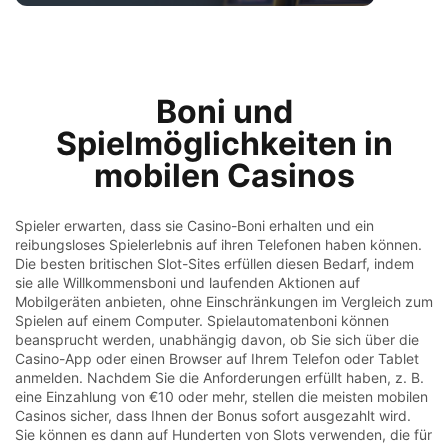
Boni und
Spielmöglichkeiten in
mobilen Casinos
Spieler erwarten, dass sie Casino-Boni erhalten und ein
reibungsloses Spielerlebnis auf ihren Telefonen haben können.
Die besten britischen Slot-Sites erfüllen diesen Bedarf, indem
sie alle Willkommensboni und laufenden Aktionen auf
Mobilgeräten anbieten, ohne Einschränkungen im Vergleich zum
Spielen auf einem Computer. Spielautomatenboni können
beansprucht werden, unabhängig davon, ob Sie sich über die
Casino-App oder einen Browser auf Ihrem Telefon oder Tablet
anmelden. Nachdem Sie die Anforderungen erfüllt haben, z. B.
eine Einzahlung von €10 oder mehr, stellen die meisten mobilen
Casinos sicher, dass Ihnen der Bonus sofort ausgezahlt wird.
Sie können es dann auf Hunderten von Slots verwenden, die für