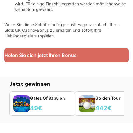
wird. Für einige Einzahlungsarten werden möglicherweise
keine Boni gewährt.
Wenn Sie diese Schritte befolgen, ist es ganz einfach, Ihren
Slots UK Casino-Bonus zu erhalten und sofort Ihre
Lieblingsspiele zu spielen.
Holen Sie sich jetzt Ihren Bonus
Jetzt gewinnen
Gates Of Babylon
Golden Tour
49€
442€