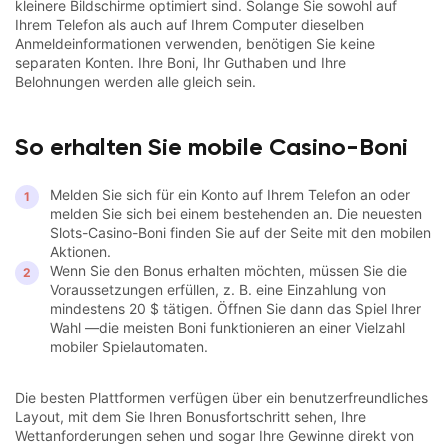
kleinere Bildschirme optimiert sind. Solange Sie sowohl auf
Ihrem Telefon als auch auf Ihrem Computer dieselben
Anmeldeinformationen verwenden, benötigen Sie keine
separaten Konten. Ihre Boni, Ihr Guthaben und Ihre
Belohnungen werden alle gleich sein.
So erhalten Sie mobile Casino-Boni
Melden Sie sich für ein Konto auf Ihrem Telefon an oder
melden Sie sich bei einem bestehenden an. Die neuesten
Slots-Casino-Boni finden Sie auf der Seite mit den mobilen
Aktionen.
Wenn Sie den Bonus erhalten möchten, müssen Sie die
Voraussetzungen erfüllen, z. B. eine Einzahlung von
mindestens 20 $ tätigen. Öffnen Sie dann das Spiel Ihrer
Wahl —die meisten Boni funktionieren an einer Vielzahl
mobiler Spielautomaten.
Die besten Plattformen verfügen über ein benutzerfreundliches
Layout, mit dem Sie Ihren Bonusfortschritt sehen, Ihre
Wettanforderungen sehen und sogar Ihre Gewinne direkt von