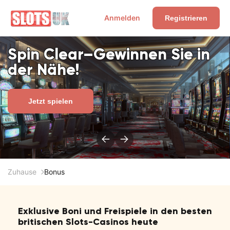
Anmelden
Registrieren
Spin Clear–Gewinnen Sie in
der Nähe!
Jetzt spielen
Zuhause
Bonus
Exklusive Boni und Freispiele in den besten
britischen Slots-Casinos heute