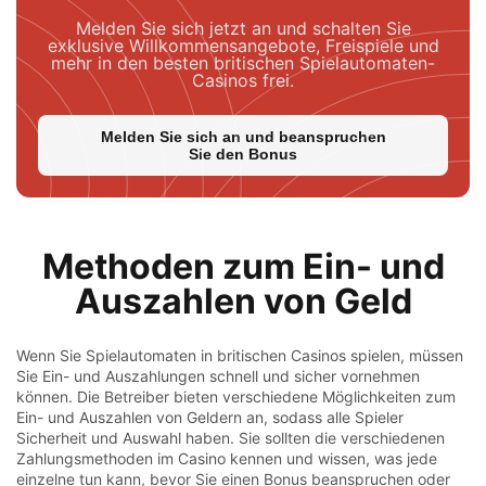
Melden Sie sich jetzt an und schalten Sie
exklusive Willkommensangebote, Freispiele und
mehr in den besten britischen Spielautomaten-
Casinos frei.
Melden Sie sich an und beanspruchen
Sie den Bonus
Methoden zum Ein- und
Auszahlen von Geld
Wenn Sie Spielautomaten in britischen Casinos spielen, müssen
Sie Ein- und Auszahlungen schnell und sicher vornehmen
können. Die Betreiber bieten verschiedene Möglichkeiten zum
Ein- und Auszahlen von Geldern an, sodass alle Spieler
Sicherheit und Auswahl haben. Sie sollten die verschiedenen
Zahlungsmethoden im Casino kennen und wissen, was jede
einzelne tun kann, bevor Sie einen Bonus beanspruchen oder