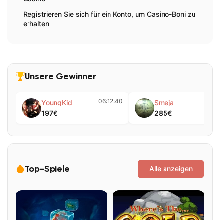
Registrieren Sie sich für ein Konto, um Casino-Boni zu
erhalten
So melden Sie sich an und erhalten Ihren Bonus
Methoden zum Ein- und Auszahlen von Geld
Bearbeitungszeiten und Limits für Auszahlungen
Unsere Gewinner
Boni und Spielmöglichkeiten in mobilen Casinos
So erhalten Sie mobile Casino-Boni
06:12:40
06
YoungKid
Smeja
197€
285€
Sicherheit im Slots Uk Casino
Casino-Bonus in Großbritannien
Top-Spiele
Alle anzeigen