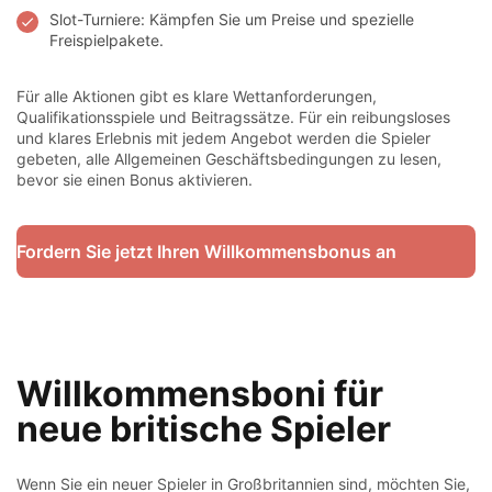
Slot-Turniere: Kämpfen Sie um Preise und spezielle
Freispielpakete.
Für alle Aktionen gibt es klare Wettanforderungen,
Qualifikationsspiele und Beitragssätze. Für ein reibungsloses
und klares Erlebnis mit jedem Angebot werden die Spieler
gebeten, alle Allgemeinen Geschäftsbedingungen zu lesen,
bevor sie einen Bonus aktivieren.
Fordern Sie jetzt Ihren Willkommensbonus an
Willkommensboni für
neue britische Spieler
Wenn Sie ein neuer Spieler in Großbritannien sind, möchten Sie,