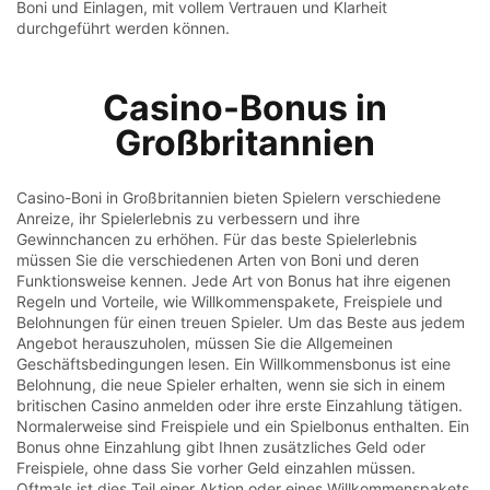
Boni und Einlagen, mit vollem Vertrauen und Klarheit
durchgeführt werden können.
Casino-Bonus in
Großbritannien
Casino-Boni in Großbritannien bieten Spielern verschiedene
Anreize, ihr Spielerlebnis zu verbessern und ihre
Gewinnchancen zu erhöhen. Für das beste Spielerlebnis
müssen Sie die verschiedenen Arten von Boni und deren
Funktionsweise kennen. Jede Art von Bonus hat ihre eigenen
Regeln und Vorteile, wie Willkommenspakete, Freispiele und
Belohnungen für einen treuen Spieler. Um das Beste aus jedem
Angebot herauszuholen, müssen Sie die Allgemeinen
Geschäftsbedingungen lesen. Ein Willkommensbonus ist eine
Belohnung, die neue Spieler erhalten, wenn sie sich in einem
britischen Casino anmelden oder ihre erste Einzahlung tätigen.
Normalerweise sind Freispiele und ein Spielbonus enthalten. Ein
Bonus ohne Einzahlung gibt Ihnen zusätzliches Geld oder
Freispiele, ohne dass Sie vorher Geld einzahlen müssen.
Oftmals ist dies Teil einer Aktion oder eines Willkommenspakets,