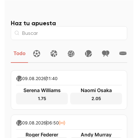
Haz tu apuesta
Todo
09.08.2026
11:40
Serena Williams
Naomi Osaka
1.75
2.05
09.08.2026
06:50
Roger Federer
Andy Murray