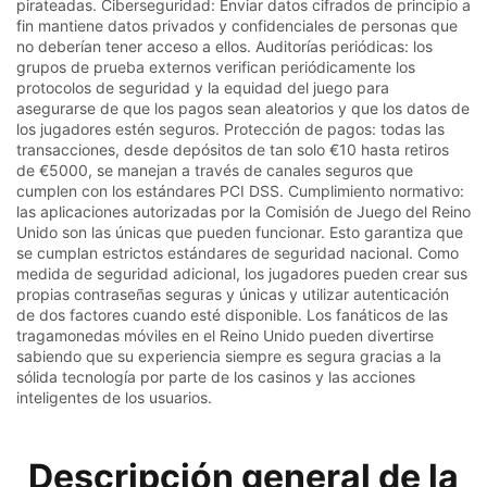
pirateadas. Ciberseguridad: Enviar datos cifrados de principio a
fin mantiene datos privados y confidenciales de personas que
no deberían tener acceso a ellos. Auditorías periódicas: los
grupos de prueba externos verifican periódicamente los
protocolos de seguridad y la equidad del juego para
asegurarse de que los pagos sean aleatorios y que los datos de
los jugadores estén seguros. Protección de pagos: todas las
transacciones, desde depósitos de tan solo €10 hasta retiros
de €5000, se manejan a través de canales seguros que
cumplen con los estándares PCI DSS. Cumplimiento normativo:
las aplicaciones autorizadas por la Comisión de Juego del Reino
Unido son las únicas que pueden funcionar. Esto garantiza que
se cumplan estrictos estándares de seguridad nacional. Como
medida de seguridad adicional, los jugadores pueden crear sus
propias contraseñas seguras y únicas y utilizar autenticación
de dos factores cuando esté disponible. Los fanáticos de las
tragamonedas móviles en el Reino Unido pueden divertirse
sabiendo que su experiencia siempre es segura gracias a la
sólida tecnología por parte de los casinos y las acciones
inteligentes de los usuarios.
Descripción general de la