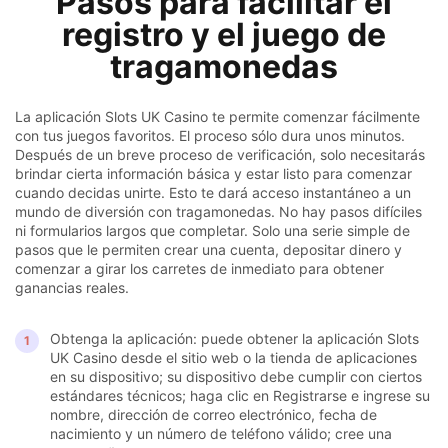
Pasos para facilitar el
registro y el juego de
tragamonedas
La aplicación Slots UK Casino te permite comenzar fácilmente
con tus juegos favoritos. El proceso sólo dura unos minutos.
Después de un breve proceso de verificación, solo necesitarás
brindar cierta información básica y estar listo para comenzar
cuando decidas unirte. Esto te dará acceso instantáneo a un
mundo de diversión con tragamonedas. No hay pasos difíciles
ni formularios largos que completar. Solo una serie simple de
pasos que le permiten crear una cuenta, depositar dinero y
comenzar a girar los carretes de inmediato para obtener
ganancias reales.
Obtenga la aplicación: puede obtener la aplicación Slots
UK Casino desde el sitio web o la tienda de aplicaciones
en su dispositivo; su dispositivo debe cumplir con ciertos
estándares técnicos; haga clic en Registrarse e ingrese su
nombre, dirección de correo electrónico, fecha de
nacimiento y un número de teléfono válido; cree una