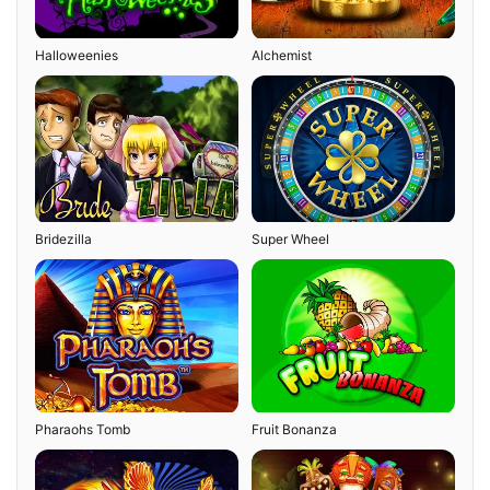
Halloweenies
Alchemist
Bridezilla
Super Wheel
Pharaohs Tomb
Fruit Bonanza