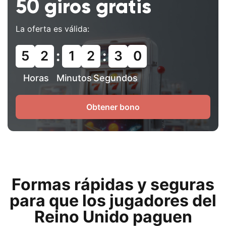
50 giros gratis
La oferta es válida:
:
:
5
2
1
2
2
8
Horas
Minutos
Segundos
Obtener bono
Formas rápidas y seguras
para que los jugadores del
Reino Unido paguen