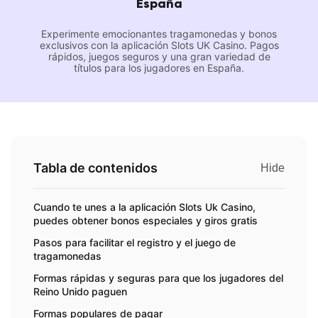
España
Experimente emocionantes tragamonedas y bonos
exclusivos con la aplicación Slots UK Casino. Pagos
rápidos, juegos seguros y una gran variedad de
títulos para los jugadores en España.
Tabla de contenidos
Hide
Cuando te unes a la aplicación Slots Uk Casino,
puedes obtener bonos especiales y giros gratis
Pasos para facilitar el registro y el juego de
tragamonedas
Formas rápidas y seguras para que los jugadores del
Reino Unido paguen
Formas populares de pagar