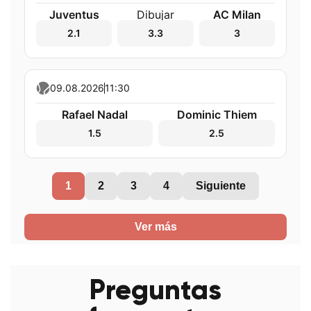
Juventus
Dibujar
AC Milan
2.1
3.3
3
09.08.2026
11:30
Rafael Nadal
Dominic Thiem
1.5
2.5
1
2
3
4
Siguiente
Ver más
Preguntas