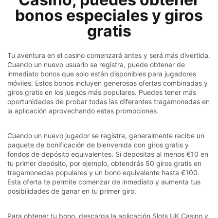
bonos especiales y giros
gratis
Tu aventura en el casino comenzará antes y será más divertida.
Cuando un nuevo usuario se registra, puede obtener de
inmediato bonos que solo están disponibles para jugadores
móviles. Estos bonos incluyen generosas ofertas combinadas y
giros gratis en los juegos más populares. Puedes tener más
oportunidades de probar todas las diferentes tragamonedas en
la aplicación aprovechando estas promociones.
Cuando un nuevo jugador se registra, generalmente recibe un
paquete de bonificación de bienvenida con giros gratis y
fondos de depósito equivalentes. Si depositas al menos €10 en
tu primer depósito, por ejemplo, obtendrás 50 giros gratis en
tragamonedas populares y un bono equivalente hasta €100.
Esta oferta te permite comenzar de inmediato y aumenta tus
posibilidades de ganar en tu primer giro.
Para obtener tu bono, descarga la aplicación Slots UK Casino y