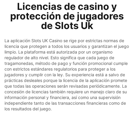
Licencias de casino y
protección de jugadores
de Slots Uk
La aplicación Slots UK Casino se rige por estrictas normas de
licencia que protegen a todos los usuarios y garantizan el juego
limpio. La plataforma está autorizada por un organismo
regulador de alto nivel. Esto significa que cada juego de
tragamonedas, método de pago y función promocional cumple
con estrictos estándares regulatorios para proteger a los
jugadores y cumplir con la ley. Su experiencia está a salvo de
prácticas desleales porque la licencia de la aplicación promete
que todas las operaciones serán revisadas periódicamente. La
concesión de licencias también requiere un manejo claro de su
información personal y financiera, así como una supervisión
independiente tanto de las transacciones financieras como de
los resultados del juego.