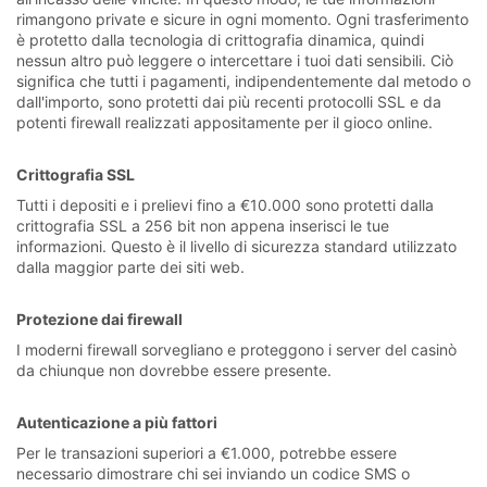
rimangono private e sicure in ogni momento. Ogni trasferimento
è protetto dalla tecnologia di crittografia dinamica, quindi
nessun altro può leggere o intercettare i tuoi dati sensibili. Ciò
significa che tutti i pagamenti, indipendentemente dal metodo o
dall'importo, sono protetti dai più recenti protocolli SSL e da
potenti firewall realizzati appositamente per il gioco online.
Crittografia SSL
Tutti i depositi e i prelievi fino a €10.000 sono protetti dalla
crittografia SSL a 256 bit non appena inserisci le tue
informazioni. Questo è il livello di sicurezza standard utilizzato
dalla maggior parte dei siti web.
Protezione dai firewall
I moderni firewall sorvegliano e proteggono i server del casinò
da chiunque non dovrebbe essere presente.
Autenticazione a più fattori
Per le transazioni superiori a €1.000, potrebbe essere
necessario dimostrare chi sei inviando un codice SMS o