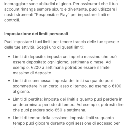
incoraggiare sane abitudini di gioco. Per assicurarti che il tuo
account rimanga sempre sicuro e divertente, puoi utilizzare i
nostri strumenti "Responsible Play" per impostare limiti e
controlli.
Impostazione dei limiti personali
Puoi impostare i tuoi limiti per tenere traccia delle tue spese e
delle tue attività. Scegli uno di questi limiti:
Limiti di deposito: imposta un importo massimo che può
essere depositato ogni giorno, settimana o mese. Ad
esempio, €200 a settimana potrebbe essere il limite
massimo di deposito.
Limiti di scommessa: imposta dei limiti su quanto puoi
scommettere in un certo lasso di tempo, ad esempio €100
al giorno.
Limiti di perdita: imposta dei limiti a quanto puoi perdere in
un determinato periodo di tempo. Ad esempio, potresti dire
che puoi perdere solo €50 a settimana.
Limiti di tempo della sessione: imposta limiti su quanto
tempo puoi giocare durante ogni sessione di accesso per