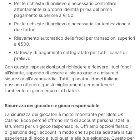
Per le richieste di prelievo è necessario controllare
attentamente la propria identità prima del primo
pagamento superiore a €100.
Per le richieste di prelievo è necessaria l'autenticazione a
due fattori.
Rilevamento automatico delle frodi per transazioni superiori
a €500.
Gateway di pagamento crittografato per tutti i canali di
prelievo.
Con queste impostazioni puoi richiedere e ricevere i tuoi fondi
all'istante, sapendo di essere al sicuro grazie a misure di
sicurezza all'avanguardia. Tutti i giocatori idonei italiano
possono ottenere questi miglioramenti per mantenere
l'ambiente di gioco equo e affidabile.
Sicurezza dei giocatori e gioco responsabile
La sicurezza dei giocatori è molto importante per Slots UK
Casino. Ecco perché offrono limiti di account personalizzati e
strumenti per un gioco responsabile. Offriamo opzioni flessibili
di gestione degli account in modo che tu possa adattare la tua
esperienza di gioco ai tuoi gusti e alle tue esigenze. Questo per