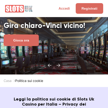
Accedi
Registrati
Gira chiaro-Vinci vicino!
Gioca ora
Casa
Politica sui cookie
Leggi la politica sui cookie di Slots Uk
Casino per Italia – Privacy dei