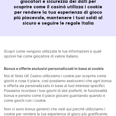
giocatori e sicurezza dei dati per
scoprire come il casinò utilizza i cookie
per rendere la tua esperienza di gioco
più piacevole, mantenere i tuoi soldi al
sicuro e seguire le regole Italia
Scopri come vengono utilizzate le tue informazioni e quali
opzioni hai come giocatore di valore italiano.
Bonus e offerte esclusivi personalizzati in base ai cookie
Noi di Slots UK Casino utilizziamo i cookie per scoprire come
giochi e cosa ti piace, così possiamo assicurarci che ogni bonus
e offerta sia personalizzato in base ai tuoi interessi specifici.
Possiamo ricordare i tuoi giochi di slot preferiti, le funzionalità
bonus e persino come ti piace giocare guardando quando e
come giochi con i cookie.
Non ci sono bonus generici che vedi qui perché utilizziamo i
cookie per rendere la tua esperienza di gioco più gratificante.