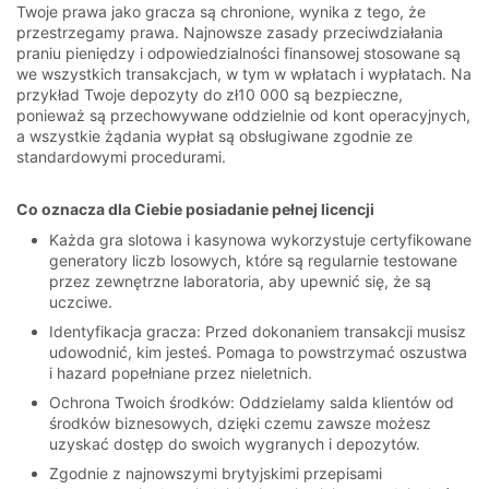
Twoje prawa jako gracza są chronione, wynika z tego, że
przestrzegamy prawa. Najnowsze zasady przeciwdziałania
praniu pieniędzy i odpowiedzialności finansowej stosowane są
we wszystkich transakcjach, w tym w wpłatach i wypłatach. Na
przykład Twoje depozyty do zł10 000 są bezpieczne,
ponieważ są przechowywane oddzielnie od kont operacyjnych,
a wszystkie żądania wypłat są obsługiwane zgodnie ze
standardowymi procedurami.
Co oznacza dla Ciebie posiadanie pełnej licencji
Każda gra slotowa i kasynowa wykorzystuje certyfikowane
generatory liczb losowych, które są regularnie testowane
przez zewnętrzne laboratoria, aby upewnić się, że są
uczciwe.
Identyfikacja gracza: Przed dokonaniem transakcji musisz
udowodnić, kim jesteś. Pomaga to powstrzymać oszustwa
i hazard popełniane przez nieletnich.
Ochrona Twoich środków: Oddzielamy salda klientów od
środków biznesowych, dzięki czemu zawsze możesz
uzyskać dostęp do swoich wygranych i depozytów.
Zgodnie z najnowszymi brytyjskimi przepisami