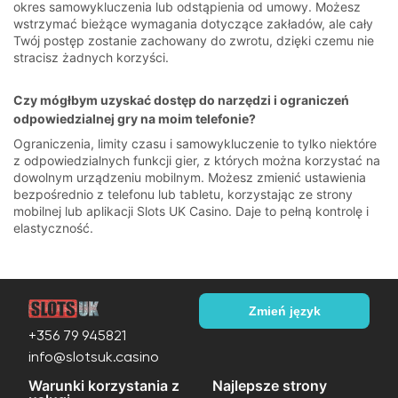
okres samowykluczenia lub odstąpienia od umowy. Możesz
wstrzymać bieżące wymagania dotyczące zakładów, ale cały
Twój postęp zostanie zachowany do zwrotu, dzięki czemu nie
stracisz żadnych korzyści.
Czy mógłbym uzyskać dostęp do narzędzi i ograniczeń
odpowiedzialnej gry na moim telefonie?
Ograniczenia, limity czasu i samowykluczenie to tylko niektóre
z odpowiedzialnych funkcji gier, z których można korzystać na
dowolnym urządzeniu mobilnym. Możesz zmienić ustawienia
bezpośrednio z telefonu lub tabletu, korzystając ze strony
mobilnej lub aplikacji Slots UK Casino. Daje to pełną kontrolę i
elastyczność.
Zmień język
+356 79 945821
info@slotsuk.casino
Warunki korzystania z
Najlepsze strony