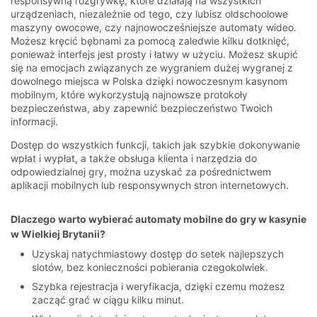
responsywną rozgrywkę, które działają na wszystkich
urządzeniach, niezależnie od tego, czy lubisz oldschoolowe
maszyny owocowe, czy najnowocześniejsze automaty wideo.
Możesz kręcić bębnami za pomocą zaledwie kilku dotknięć,
ponieważ interfejs jest prosty i łatwy w użyciu. Możesz skupić
się na emocjach związanych ze wygraniem dużej wygranej z
dowolnego miejsca w Polska dzięki nowoczesnym kasynom
mobilnym, które wykorzystują najnowsze protokoły
bezpieczeństwa, aby zapewnić bezpieczeństwo Twoich
informacji.
Dostęp do wszystkich funkcji, takich jak szybkie dokonywanie
wpłat i wypłat, a także obsługa klienta i narzędzia do
odpowiedzialnej gry, można uzyskać za pośrednictwem
aplikacji mobilnych lub responsywnych stron internetowych.
Dlaczego warto wybierać automaty mobilne do gry w kasynie
w Wielkiej Brytanii?
Uzyskaj natychmiastowy dostęp do setek najlepszych
slotów, bez konieczności pobierania czegokolwiek.
Szybka rejestracja i weryfikacja, dzięki czemu możesz
zacząć grać w ciągu kilku minut.