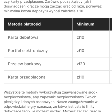
czy karty przedpłacone. Zarówno początkujący, jak i
doświadczeni gracze mogą zacząć grać od razu, ponieważ
minimalna kwota depozytu wynosi zaledwie zł10.
Metoda płatności
Minimum
Karta debetowa
zł10
Portfel elektroniczny
zł10
Przelew bankowy
zł20
Karta przedpłacona
zł10
Wszystkie te metody wykorzystują zaawansowane środki
bezpieczeństwa, aby zapewnić bezpieczeństwo Twoich
pieniędzy i danych osobowych. Nasze zaangażowanie w
odpowiedzialne gry oznacza, że łatwo jest ustalić limity
dotyczące tego, ile możesz wydać. Możesz zacząć grać w