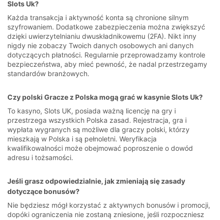
Slots Uk?
Każda transakcja i aktywność konta są chronione silnym
szyfrowaniem. Dodatkowe zabezpieczenia można zwiększyć
dzięki uwierzytelnianiu dwuskładnikowemu (2FA). Nikt inny
nigdy nie zobaczy Twoich danych osobowych ani danych
dotyczących płatności. Regularnie przeprowadzamy kontrole
bezpieczeństwa, aby mieć pewność, że nadal przestrzegamy
standardów branżowych.
Czy polski Gracze z Polska mogą grać w kasynie Slots Uk?
To kasyno, Slots UK, posiada ważną licencję na gry i
przestrzega wszystkich Polska zasad. Rejestracja, gra i
wypłata wygranych są możliwe dla graczy polski, którzy
mieszkają w Polska i są pełnoletni. Weryfikacja
kwalifikowalności może obejmować poproszenie o dowód
adresu i tożsamości.
Jeśli grasz odpowiedzialnie, jak zmieniają się zasady
dotyczące bonusów?
Nie będziesz mógł korzystać z aktywnych bonusów i promocji,
dopóki ograniczenia nie zostaną zniesione, jeśli rozpoczniesz