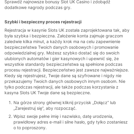
Sprawdź najnowsze bonusy Slot UK Casino i zdobądź
dodatkowe nagrody podczas gry.
Szybki i bezpieczny proces rejestracji
Rejestracja w kasynie Slots UK została zaprojektowana tak, aby
była szybka i bezpieczna. Założenie konta zajmuje graczom
zaledwie kilka minut, a każdy krok ma na celu zapewnienie
bezpieczeństwa Twoich danych osobowych i promowanie
odpowiedzialnej gry. Możesz szybko dostać się do swoich
ulubionych automatów i gier kasynowych i upewnić się, że
wszystkie standardy bezpieczeństwa są spełnione podczas
procesu rejestracji. Bezpieczeństwo jest zawsze najważniejsze.
Kiedy się rejestrujesz, Twoje dane są szyfrowane i nigdy nie
przekazujemy Twoich danych osobowych innym osobom. Nie
tylko podczas rejestracji, ale także podczas korzystania z
kasyna Slots UK Twoje dane są bezpieczne.
Na górze strony głównej kliknij przycisk „Dołącz” lub
„Zarejestruj się”, aby rozpocząć.
Wpisz swoje pełne imię i nazwisko, datę urodzenia,
prawidłowy adres e-mail i silne hasło, gdy tylko zostaniesz
o to poproszony.