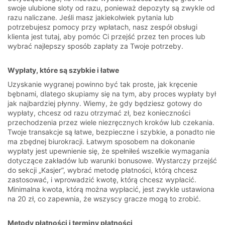
swoje ulubione sloty od razu, ponieważ depozyty są zwykle od
razu naliczane. Jeśli masz jakiekolwiek pytania lub
potrzebujesz pomocy przy wpłatach, nasz zespół obsługi
klienta jest tutaj, aby pomóc Ci przejść przez ten proces lub
wybrać najlepszy sposób zapłaty za Twoje potrzeby.
Wypłaty, które są szybkie i łatwe
Uzyskanie wygranej powinno być tak proste, jak kręcenie
bębnami, dlatego skupiamy się na tym, aby proces wypłaty był
jak najbardziej płynny. Wiemy, że gdy będziesz gotowy do
wypłaty, chcesz od razu otrzymać zł, bez konieczności
przechodzenia przez wiele niezręcznych kroków lub czekania.
Twoje transakcje są łatwe, bezpieczne i szybkie, a ponadto nie
ma zbędnej biurokracji. Łatwym sposobem na dokonanie
wypłaty jest upewnienie się, że spełniłeś wszelkie wymagania
dotyczące zakładów lub warunki bonusowe. Wystarczy przejść
do sekcji „Kasjer”, wybrać metodę płatności, którą chcesz
zastosować, i wprowadzić kwotę, którą chcesz wypłacić.
Minimalna kwota, którą można wypłacić, jest zwykle ustawiona
na 20 zł, co zapewnia, że wszyscy gracze mogą to zrobić.
Metody płatności i terminy płatności