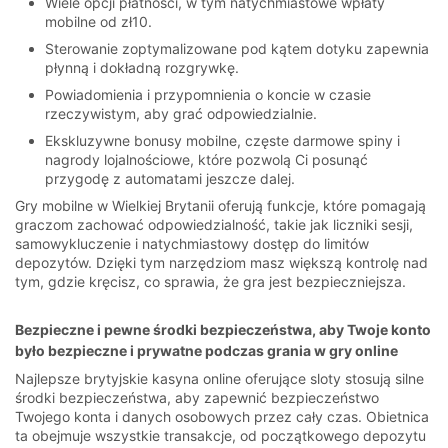
Wiele opcji płatności, w tym natychmiastowe wpłaty
mobilne od zł10.
Sterowanie zoptymalizowane pod kątem dotyku zapewnia
płynną i dokładną rozgrywkę.
Powiadomienia i przypomnienia o koncie w czasie
rzeczywistym, aby grać odpowiedzialnie.
Ekskluzywne bonusy mobilne, częste darmowe spiny i
nagrody lojalnościowe, które pozwolą Ci posunąć
przygodę z automatami jeszcze dalej.
Gry mobilne w Wielkiej Brytanii oferują funkcje, które pomagają
graczom zachować odpowiedzialność, takie jak liczniki sesji,
samowykluczenie i natychmiastowy dostęp do limitów
depozytów. Dzięki tym narzędziom masz większą kontrolę nad
tym, gdzie kręcisz, co sprawia, że gra jest bezpieczniejsza.
Bezpieczne i pewne środki bezpieczeństwa, aby Twoje konto
było bezpieczne i prywatne podczas grania w gry online
Najlepsze brytyjskie kasyna online oferujące sloty stosują silne
środki bezpieczeństwa, aby zapewnić bezpieczeństwo
Twojego konta i danych osobowych przez cały czas. Obietnica
ta obejmuje wszystkie transakcje, od początkowego depozytu