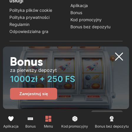
usługi
Aplikacja
Polityka plików cookie
Bonus
Polityka prywatności
Kod promocyjny
Regulamin
Bonus bez depozytu
Odpowiedzialna gra
Graj bezpiecznie
Bonus
Jeśli zauważysz objawy uzależnienia od hazardu, zwróć
się o pomoc do specjalisty. Niniejsza strona internetowa
za pierwszy depozyt
jest przeznaczona dla użytkowników w wieku 18 lat i
starszych.
1000zł + 250 FS
Zarejestruj się
All Rights Reserved.
Aplikacja
Bonus
Kod promocyjny
Bonus bez depozytu
Menu