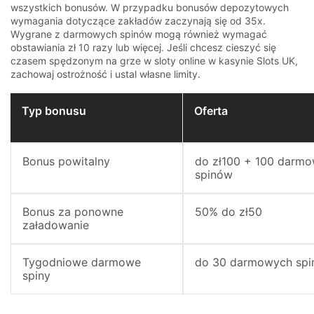
wszystkich bonusów. W przypadku bonusów depozytowych
wymagania dotyczące zakładów zaczynają się od 35x.
Wygrane z darmowych spinów mogą również wymagać
obstawiania zł 10 razy lub więcej. Jeśli chcesz cieszyć się
czasem spędzonym na grze w sloty online w kasynie Slots UK,
zachowaj ostrożność i ustal własne limity.
Typ bonusu
Oferta
Bonus powitalny
do zł100 + 100 darm
spinów
Bonus za ponowne
50% do zł50
załadowanie
Tygodniowe darmowe
do 30 darmowych sp
spiny